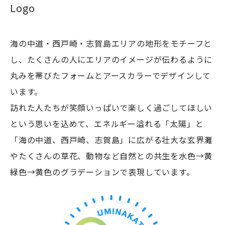
Logo
海の中道・西戸崎・志賀島エリアの地形をモチーフと
し、たくさんの人にエリアのイメージが伝わるように
浴場
丸みを帯びたフォームとアースカラーでデザインして
休暇村志賀島
います。
訪れた人たちが笑顔いっぱいで楽しく過ごしてほしい
という思いを込めて、エネルギー溢れる「太陽」と
「海の中道、西戸崎、志賀島」に広がる壮大な玄界灘
潮見公園
やたくさんの草花、動物など自然との共生を水色→黄
緑色→黄色のグラデーションで表現しています。
志賀海神社
ザ・ルイガンズ.ス
中西食堂
海の中道海浜