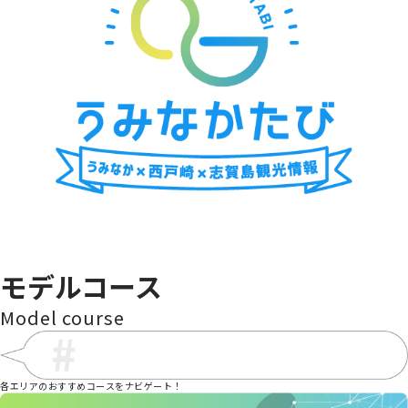
海の中道青少年海の家
金印ドック
海中街道大岳
cafe wacca
シャッ
モデルコース
Model course
各エリアのおすすめコースをナビゲート！