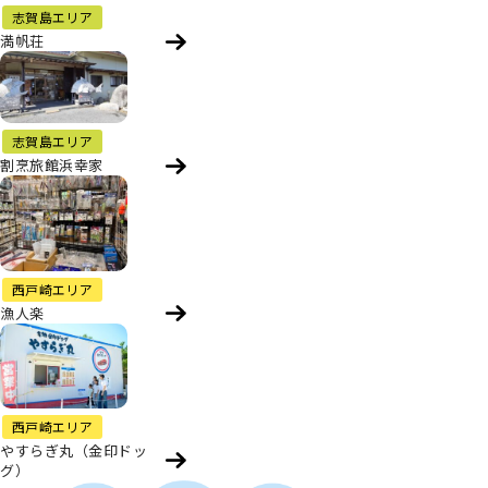
志賀島エリア
満帆荘
志賀島エリア
割烹旅館浜幸家
西戸崎エリア
漁人楽
西戸崎エリア
やすらぎ丸（金印ドッ
グ）