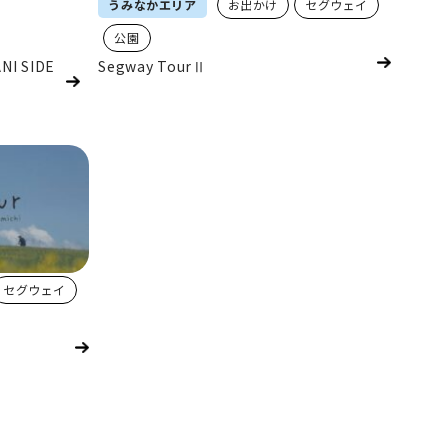
うみなかエリア
お出かけ
セグウェイ
公園
 SIDE
Segway TourⅡ
セグウェイ