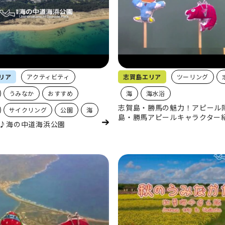
リア
アクティビティ
志賀島エリア
ツーリング
うみなか
おすすめ
海
海水浴
志賀島・勝馬の魅力！アピール
サイクリング
公園
海
島・勝馬アピールキャラクター
♪海の中道海浜公園