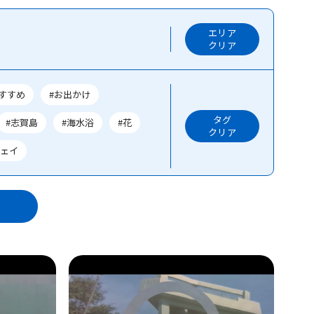
エリア
クリア
おすすめ
#お出かけ
タグ
#志賀島
#海水浴
#花
クリア
ウェイ