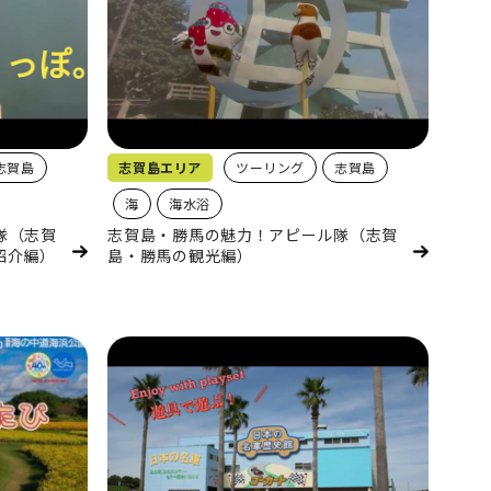
志賀島
志賀島エリア
ツーリング
志賀島
海
海水浴
隊（志賀
志賀島・勝馬の魅力！アピール隊（志賀
紹介編）
島・勝馬の観光編）