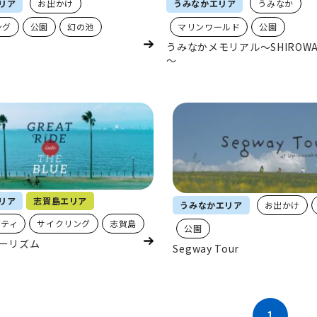
リア
お出かけ
うみなかエリア
うみなか
ング
公園
幻の池
マリンワールド
公園
うみなかメモリアル～SHIROWANI
～
リア
志賀島エリア
うみなかエリア
お出かけ
ビティ
サイクリング
志賀島
公園
ーリズム
Segway Tour
1