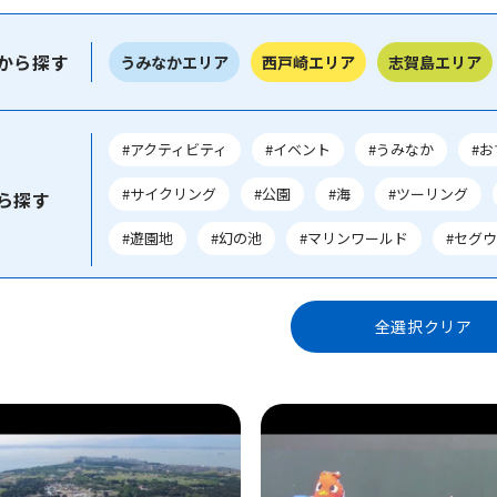
から探す
うみなかエリア
西戸崎エリア
志賀島エリア
#アクティビティ
#イベント
#うみなか
#
#サイクリング
#公園
#海
#ツーリング
ら探す
#遊園地
#幻の池
#マリンワールド
#セグ
全選択クリア