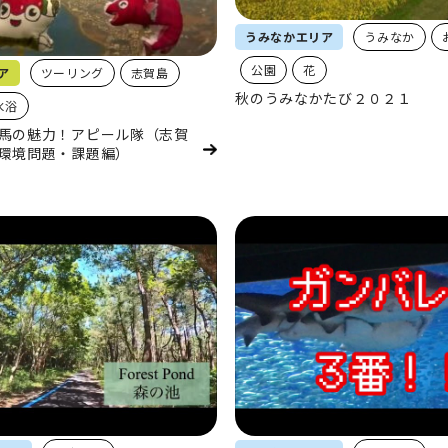
うみなかエリア
うみなか
公園
花
ア
ツーリング
志賀島
秋のうみなかたび２０２１
水浴
馬の魅力！アピール隊（志賀
環境問題・課題編）