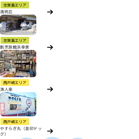
志賀島エリア
満帆荘
志賀島エリア
割烹旅館浜幸家
西戸崎エリア
漁人楽
西戸崎エリア
やすらぎ丸（金印ドッ
グ）