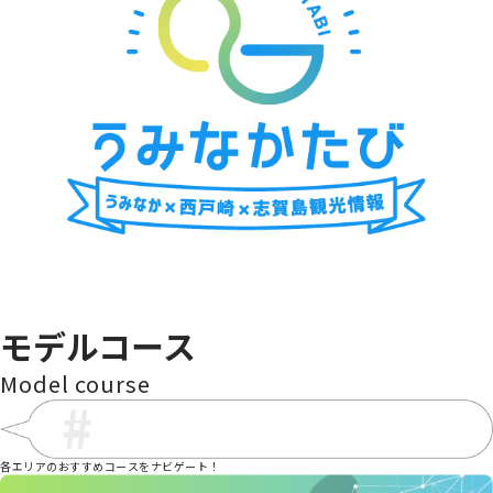
海の中道青少年海の家
金印ドック
海中街道大岳
cafe wacca
シャッ
モデルコース
Model course
各エリアのおすすめコースをナビゲート！