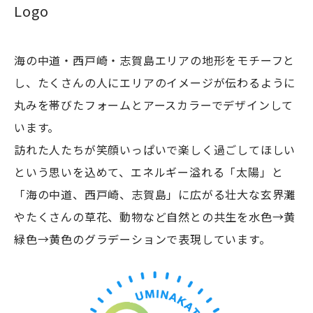
Logo
海の中道・西戸崎・志賀島エリアの地形をモチーフと
し、たくさんの人にエリアのイメージが伝わるように
浴場
丸みを帯びたフォームとアースカラーでデザインして
休暇村志賀島
います。
訪れた人たちが笑顔いっぱいで楽しく過ごしてほしい
という思いを込めて、エネルギー溢れる「太陽」と
「海の中道、西戸崎、志賀島」に広がる壮大な玄界灘
潮見公園
やたくさんの草花、動物など自然との共生を水色→黄
緑色→黄色のグラデーションで表現しています。
志賀海神社
ザ・ルイガンズ.ス
中西食堂
海の中道海浜