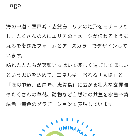
Logo
海の中道・西戸崎・志賀島エリアの地形をモチーフと
し、たくさんの人にエリアのイメージが伝わるように
浴場
丸みを帯びたフォームとアースカラーでデザインして
休暇村志賀島
います。
訪れた人たちが笑顔いっぱいで楽しく過ごしてほしい
という思いを込めて、エネルギー溢れる「太陽」と
「海の中道、西戸崎、志賀島」に広がる壮大な玄界灘
潮見公園
やたくさんの草花、動物など自然との共生を水色→黄
緑色→黄色のグラデーションで表現しています。
志賀海神社
ザ・ルイガンズ.ス
中西食堂
海の中道海浜