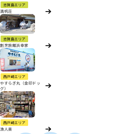
志賀島エリア
満帆荘
志賀島エリア
割烹旅館浜幸家
西戸崎エリア
やすらぎ丸（金印ドッ
グ）
西戸崎エリア
漁人楽