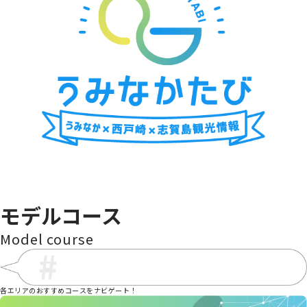
海の中道青少年海の家
金印ドック
海中街道大岳
cafe wacca
シャッ
モデルコース
Model course
各エリアのおすすめコースをナビゲート！