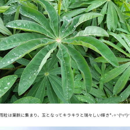
粒は葉脈に集まり、玉となってキラキラと瑞々しい輝き°˖✧◝(⁰▿⁰)◜✧