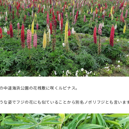
の中道海浜公園の花桟敷に咲くルピナス。
うな姿でフジの花にも似ていることから別名ノボリフジとも言いま