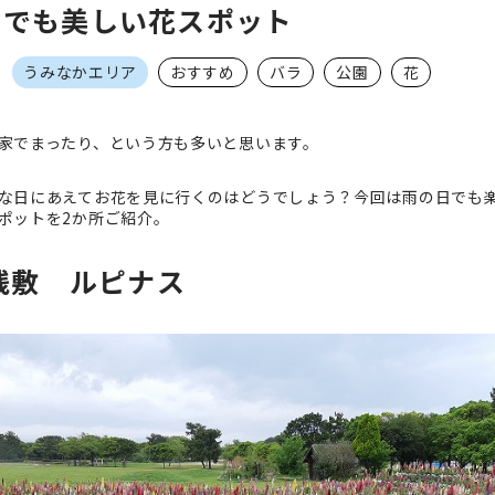
日でも美しい花スポット
3
うみなかエリア
おすすめ
バラ
公園
花
家でまったり、という方も多いと思います。
な日にあえてお花を見に行くのはどうでしょう？今回は雨の日でも
ポットを2か所ご紹介。
花桟敷 ルピナス