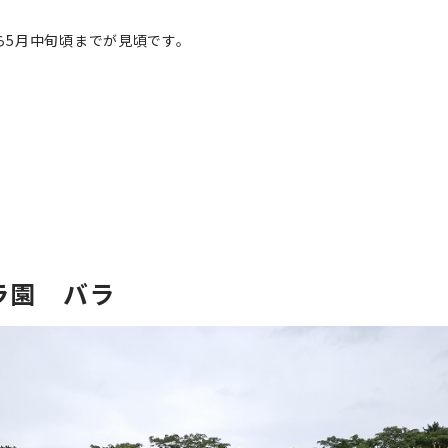
ら5月中旬頃までが見頃です。
バラ園 バラ