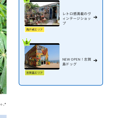
レトロ感満載のヴ
ィンテージショッ
プ
西戸崎エリア
NEW OPEN！志賀
島ドッグ
志賀島エリア
˖°