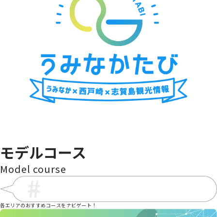
海の中道青少年海の家
金印ドック
海中街道大岳
cafe wacca
シャッ
モデルコース
Model course
各エリアのおすすめコースをナビゲート！