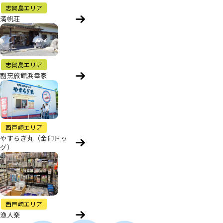
志賀島エリア
満帆荘
志賀島エリア
割烹旅館浜幸家
西戸崎エリア
やすらぎ丸（金印ドッ
グ）
西戸崎エリア
漁人楽