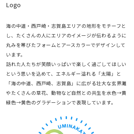
Logo
海の中道・西戸崎・志賀島エリアの地形をモチーフと
し、たくさんの人にエリアのイメージが伝わるように
浴場
丸みを帯びたフォームとアースカラーでデザインして
休暇村志賀島
います。
訪れた人たちが笑顔いっぱいで楽しく過ごしてほしい
という思いを込めて、エネルギー溢れる「太陽」と
「海の中道、西戸崎、志賀島」に広がる壮大な玄界灘
潮見公園
やたくさんの草花、動物など自然との共生を水色→黄
緑色→黄色のグラデーションで表現しています。
志賀海神社
ザ・ルイガンズ.ス
中西食堂
海の中道海浜