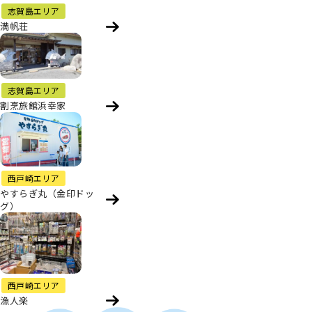
志賀島エリア
満帆荘
志賀島エリア
割烹旅館浜幸家
西戸崎エリア
やすらぎ丸（金印ドッ
グ）
西戸崎エリア
漁人楽