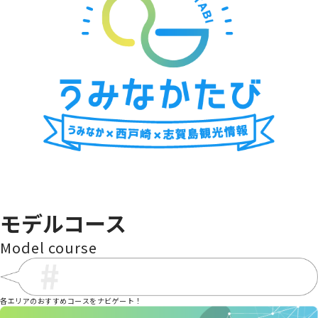
海の中道青少年海の家
金印ドック
海中街道大岳
cafe wacca
シャッ
モデルコース
Model course
各エリアのおすすめコースをナビゲート！