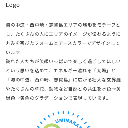
Logo
海の中道・西戸崎・志賀島エリアの地形をモチーフと
し、たくさんの人にエリアのイメージが伝わるように
浴場
丸みを帯びたフォームとアースカラーでデザインして
休暇村志賀島
います。
訪れた人たちが笑顔いっぱいで楽しく過ごしてほしい
という思いを込めて、エネルギー溢れる「太陽」と
「海の中道、西戸崎、志賀島」に広がる壮大な玄界灘
潮見公園
やたくさんの草花、動物など自然との共生を水色→黄
緑色→黄色のグラデーションで表現しています。
志賀海神社
ザ・ルイガンズ.ス
中西食堂
海の中道海浜