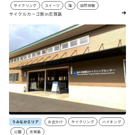
サイクリング
スイーツ
海
自然体験
サイクルカーゴ旅in志賀島
うみなかエリア
お出かけ
サイクリング
ハイキング
公園
志賀島