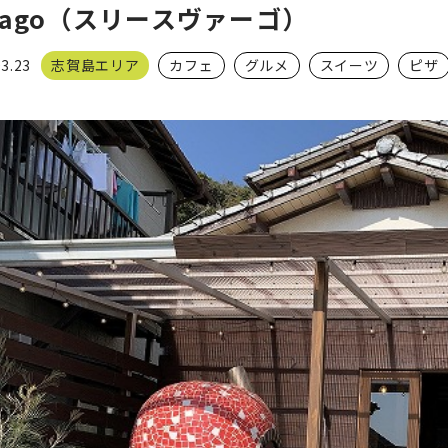
vago（スリースヴァーゴ）
03.23
志賀島エリア
カフェ
グルメ
スイーツ
ピザ