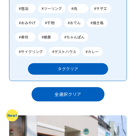
#宿泊
#ツーリング
#肉
#サザエ
#おみやげ
#干物
#おでん
#焼き鳥
#寿司
#絶景
#ちゃんぽん
#サイクリング
#ゲストハウス
#カレー
タグ
クリア
全選択クリア
New!