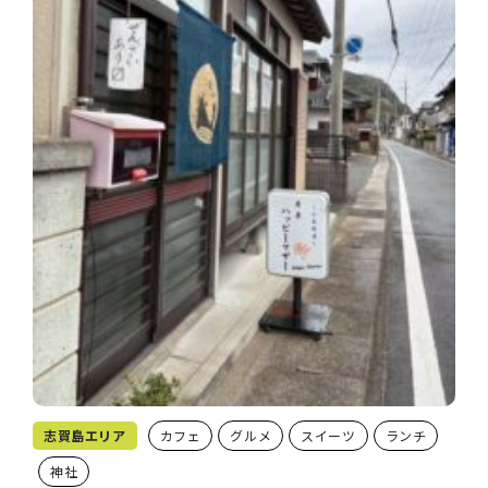
志賀島エリア
カフェ
グルメ
スイーツ
ランチ
神社