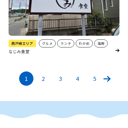
西戸崎エリア
グルメ
ランチ
わかめ
海鮮
なじみ食堂
1
2
3
4
5