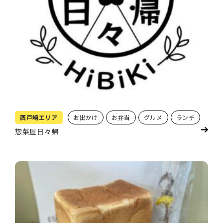
西戸崎エリア
お出かけ
お弁当
グルメ
ランチ
惣菜屋日々帰