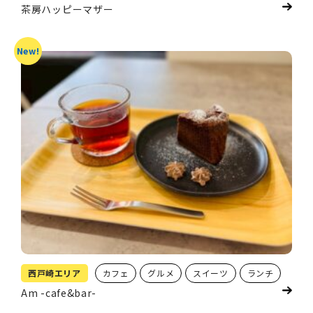
茶房ハッピーマザー
New!
西戸崎エリア
カフェ
グルメ
スイーツ
ランチ
Am -cafe&bar-