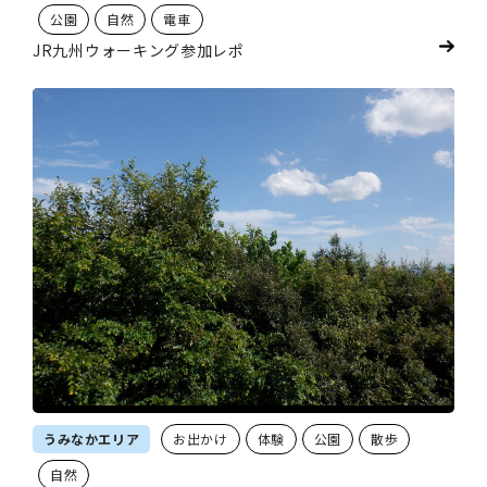
公園
自然
電車
JR九州ウォーキング参加レポ
うみなかエリア
お出かけ
体験
公園
散歩
自然