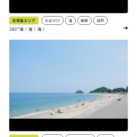
志賀島エリア
お出かけ
海
絶景
自然
360°海！海！海！