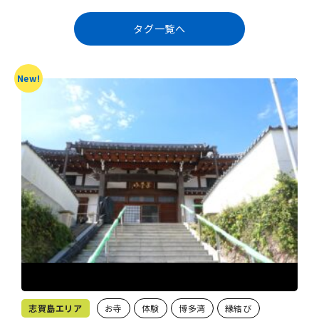
タグ一覧へ
New!
志賀島エリア
お寺
体験
博多湾
縁結び