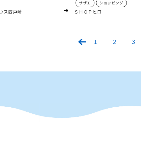
サザエ
ショッピング
ウス西戸崎
ＳＨＯＰヒロ
1
2
3