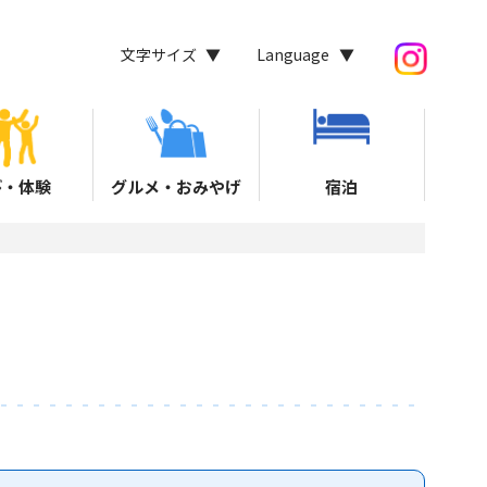
文字サイズ
Language
び・体験
グルメ・おみやげ
宿泊