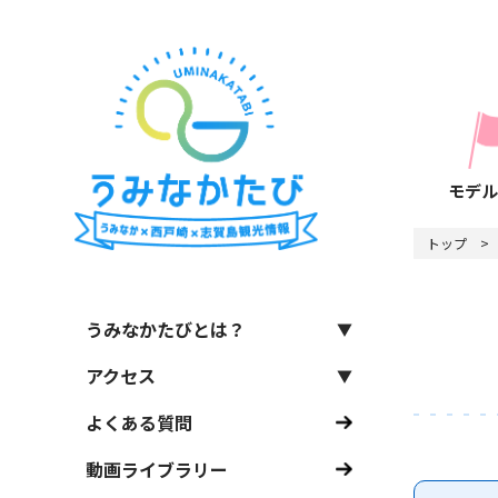
モデル
トップ
うみなかたびとは？
アクセス
よくある質問
動画ライブラリー