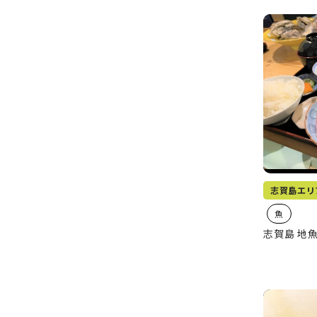
志賀島エリ
魚
志賀島 地