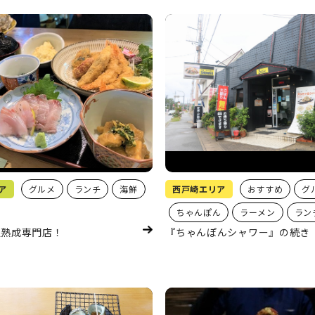
ア
グルメ
ランチ
海鮮
西戸崎エリア
おすすめ
グ
ちゃんぽん
ラーメン
ラン
魚熟成専門店！
『ちゃんぽんシャワー』の続き