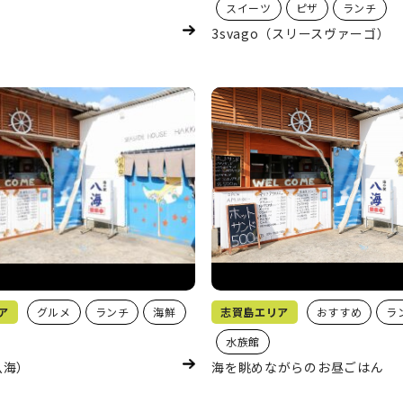
スイーツ
ピザ
ランチ
3svago（スリースヴァーゴ）
ア
グルメ
ランチ
海鮮
志賀島エリア
おすすめ
ラ
水族館
（八海）
海を眺めながらのお昼ごはん