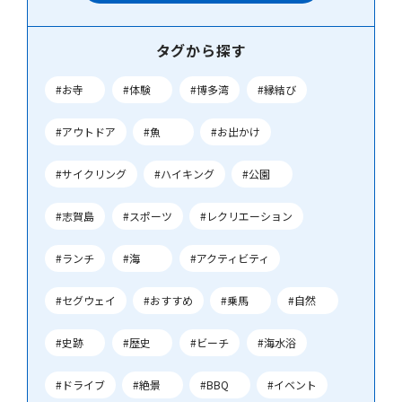
タグから探す
#お寺
#体験
#博多湾
#縁結び
#アウトドア
#魚
#お出かけ
#サイクリング
#ハイキング
#公園
#志賀島
#スポーツ
#レクリエーション
#ランチ
#海
#アクティビティ
#セグウェイ
#おすすめ
#乗馬
#自然
#史跡
#歴史
#ビーチ
#海水浴
#ドライブ
#絶景
#BBQ
#イベント