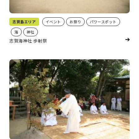
志賀島エリア
イベント
お祭り
パワースポット
海
神社
志賀海神社 歩射祭