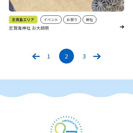
志賀島エリア
イベント
お祭り
神社
志賀海神社 お大師祭
1
2
3