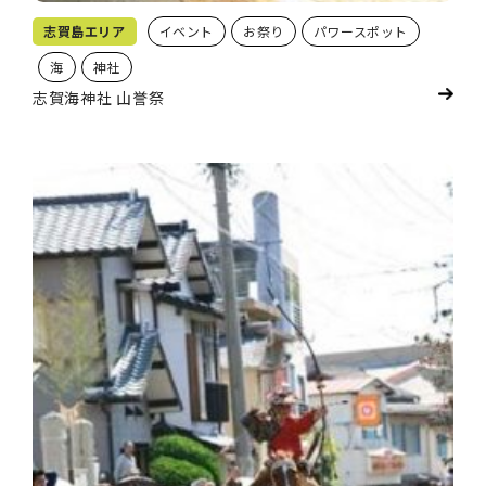
志賀島エリア
イベント
お祭り
パワースポット
海
神社
志賀海神社 山誉祭