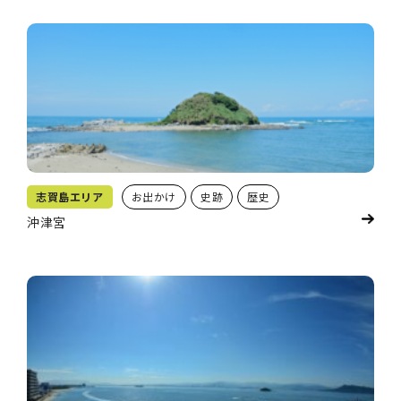
志賀島エリア
お出かけ
史跡
歴史
沖津宮