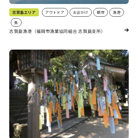
志賀島エリア
アウトドア
お出かけ
朝市
漁港
魚
志賀島漁港（福岡市漁業協同組合 志賀島支所）