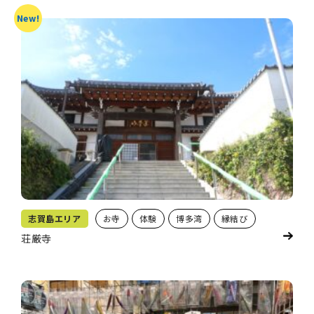
New!
志賀島エリア
お寺
体験
博多湾
縁結び
荘厳寺