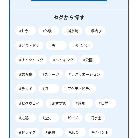
タグから探す
#お寺
#体験
#博多湾
#縁結び
#アウトドア
#魚
#お出かけ
#サイクリング
#ハイキング
#公園
#志賀島
#スポーツ
#レクリエーション
#ランチ
#海
#アクティビティ
#セグウェイ
#おすすめ
#乗馬
#自然
#史跡
#歴史
#ビーチ
#海水浴
#ドライブ
#絶景
#BBQ
#イベント