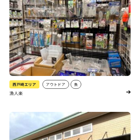
西戸崎エリア
アウトドア
魚
漁人楽