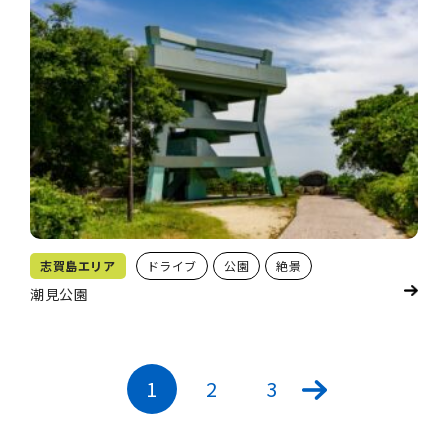
志賀島エリア
ドライブ
公園
絶景
潮見公園
1
2
3