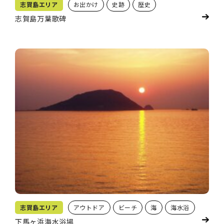
志賀島エリア
お出かけ
史跡
歴史
志賀島万葉歌碑
志賀島エリア
アウトドア
ビーチ
海
海水浴
下馬ヶ浜海水浴場