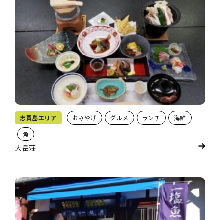
志賀島エリア
おみやげ
グルメ
ランチ
海鮮
魚
大岳荘