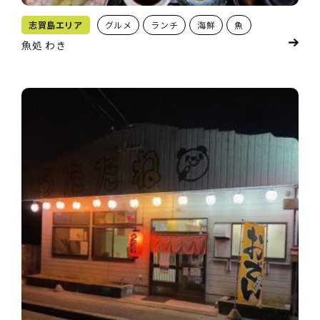
志賀島エリア
グルメ
ランチ
海鮮
魚
魚処 わき