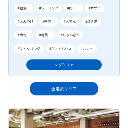
#宿泊
#ツーリング
#肉
#サザエ
#おみやげ
#干物
#おでん
#焼き鳥
#寿司
#絶景
#ちゃんぽん
#サイクリング
#ゲストハウス
#カレー
タグ
クリア
全選択クリア