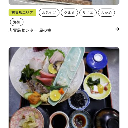
志賀島エリア
おみやげ
グルメ
サザエ
わかめ
海鮮
志賀島センター 島の幸