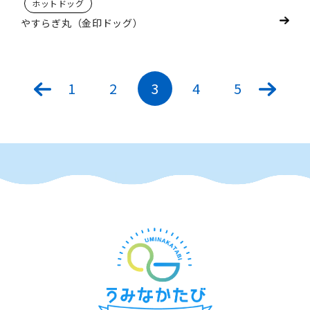
ホットドッグ
やすらぎ丸（金印ドッグ）
1
2
3
4
5