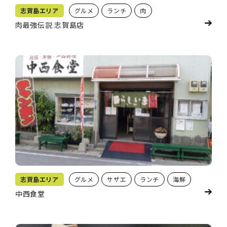
志賀島エリア
グルメ
ランチ
肉
肉最強伝説 志賀島店
志賀島エリア
グルメ
サザエ
ランチ
海鮮
中西食堂