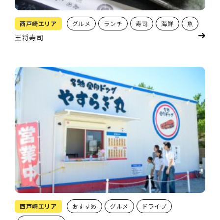
西戸崎エリア
グルメ
ランチ
寿司
海鮮
魚
王将寿司
西戸崎エリア
おすすめ
グルメ
ドライブ