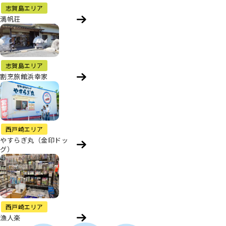
志賀島エリア
満帆荘
志賀島エリア
割烹旅館浜幸家
西戸崎エリア
やすらぎ丸（金印ドッ
グ）
西戸崎エリア
漁人楽