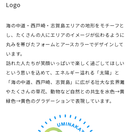
Logo
海の中道・西戸崎・志賀島エリアの地形をモチーフと
し、たくさんの人にエリアのイメージが伝わるように
浴場
丸みを帯びたフォームとアースカラーでデザインして
休暇村志賀島
います。
訪れた人たちが笑顔いっぱいで楽しく過ごしてほしい
という思いを込めて、エネルギー溢れる「太陽」と
「海の中道、西戸崎、志賀島」に広がる壮大な玄界灘
潮見公園
やたくさんの草花、動物など自然との共生を水色→黄
緑色→黄色のグラデーションで表現しています。
志賀海神社
ザ・ルイガンズ.ス
中西食堂
海の中道海浜