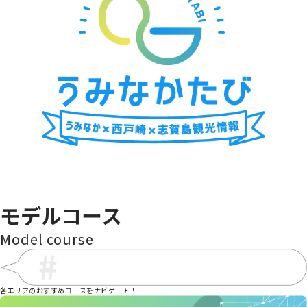
海の中道青少年海の家
金印ドック
海中街道大岳
cafe wacca
シャッ
モデルコース
Model course
各エリアのおすすめコースをナビゲート！